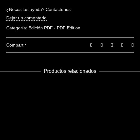
No hay valoraciones aún.
¿Necesitas ayuda?
Contáctenos
Sé el primero en valorar “Panorama 15”
Dejar un comentario
Debes
acceder
para escribir una valoración.
Categoría:
Edición PDF - PDF Edition
Compartir
Productos relacionados
AÑADIR AL CARRITO
Panorama 9
Edición PDF - PDF Edition
€
5.00
AÑADIR AL CARRITO