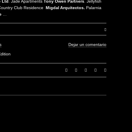
e Ltd
. Jade Apartments
Tony Owen Partners
. Jellyfish
Country Club Residence
Migdal Arquitectos.
Palarnia
e
…
s
Dejar un comentario
rama 13”
dition
a valoración.
€
5.00