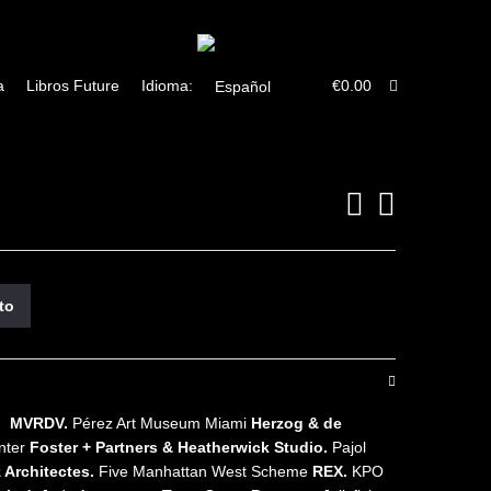
Twitter
Facebook
a
Libros Future
Idioma:
€
0.00
ito
rg
MVRDV.
Pérez Art Museum Miami
Herzog & de
nter
Foster + Partners & Heatherwick Studio.
Pajol
 Architectes.
Five Manhattan West Scheme
REX.
KPO