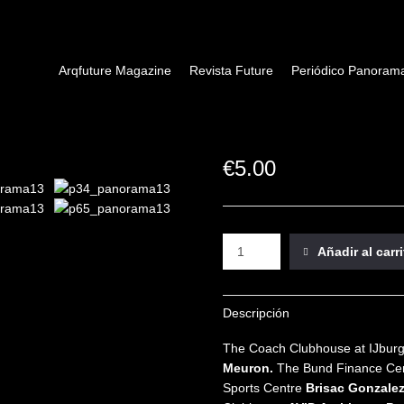
Arqfuture Magazine
Revista Future
Periódico Panoram
€
5.00
Añadir al carr
Descripción
The Coach Clubhouse at IJbu
Meuron.
The Bund Finance Ce
Sports Centre
Brisac Gonzalez