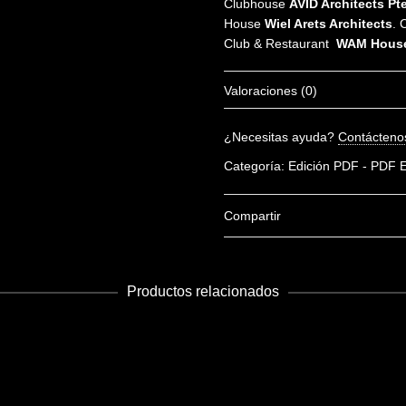
Clubhouse
AVID Architects Pt
House
Wiel Arets Architects
. 
Club & Restaurant
WAM Hous
Valoraciones (0)
No hay valoraciones aún.
¿Necesitas ayuda?
Contácteno
Sé el primero en valorar “Pano
Categoría:
Edición PDF - PDF E
Debes
acceder
para escribir un
Compartir
Productos relacionados