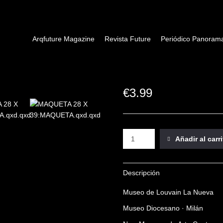
Arqfuture Magazine
Revista Future
Periódico Panoram
€
3.99
Añadir al carr
Descripción
Museo de Louvain La Nueva
Museo Diocesano · Milán