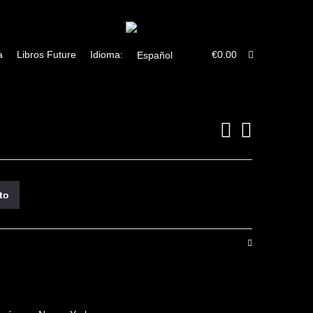
Twitter
Facebook
a
Libros Future
Idioma:
€
0.00
ito