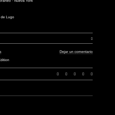
ráneo · Nueva York
a de Lugo
s
Dejar un comentario
eums 02”
dition
a valoración.