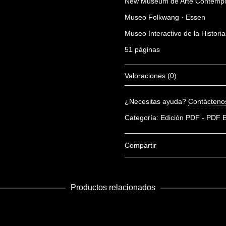
New Museum de Arte Contempo
Museo Folkwang · Essen
Museo Interactivo de la Histori
51 páginas
Valoraciones (0)
No hay valoraciones aún.
¿Necesitas ayuda?
Contácteno
Sé el primero en valorar “Mus
Categoría:
Edición PDF - PDF E
Debes
acceder
para escribir un
Compartir
Productos relacionados