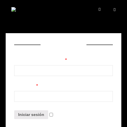
Clientes registrados
Username or email address
*
Contraseña
*
Remember me
Iniciar sesión