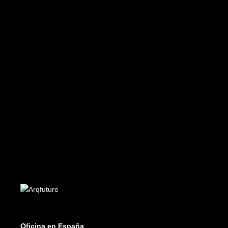
Future 26-27
Edición PDF - PDF Edition
€
8.99
AÑADIR AL CARRITO
Future 23-24
Edición PDF - PDF Edition
€
8.99
Oficina en España