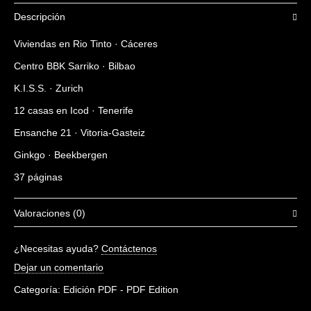
Descripción
Viviendas en Rio Tinto · Cáceres
Centro BBK Sarriko · Bilbao
K.I.S.S. · Zurich
12 casas en Icod · Tenerife
Ensanche 21 · Vitoria-Gasteiz
Ginkgo · Beekbergen
37 páginas
Valoraciones (0)
No hay valoraciones aún.
¿Necesitas ayuda?
Contáctenos
Sé el primero en valorar “Housing 07”
Dejar un comentario
Debes
acceder
para escribir una valoración.
Categoría:
Edición PDF - PDF Edition