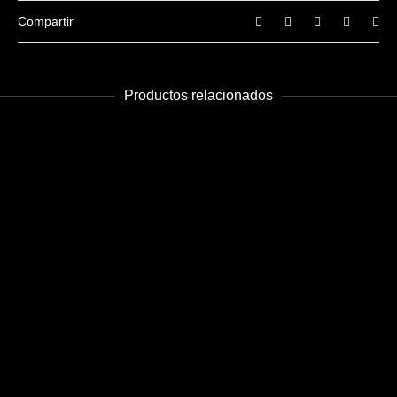
Compartir
Productos relacionados
AÑADIR AL CARRITO
Future 19-20
Edición PDF - PDF Edition
€
8.99
AÑADIR AL CARRITO
Future 25
Edición PDF - PDF Edition
€
5.99
AÑADIR AL CARRITO