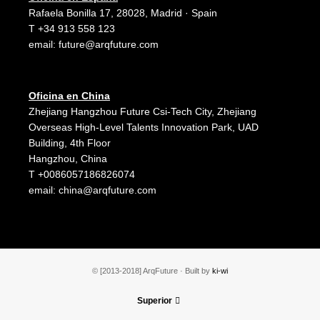
Rafaela Bonilla 17, 28028, Madrid · Spain
T +34 913 558 123
email:
future@arqfuture.com
Oficina en China
Zhejiang Hangzhou Future Csi-Tech City, Zhejiang
Overseas High-Level Talents Innovation Park, UAD
Building, 4th Floor
Hangzhou, China
T +0086057186826074
email:
china@arqfuture.com
© [2013-2018] ArqFuture · Built by
ki-wi
Superior