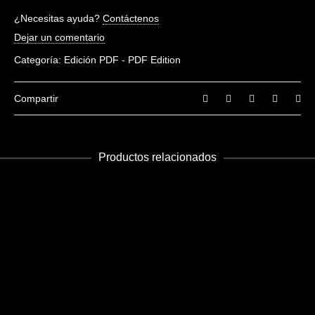
No hay valoraciones aún.
¿Necesitas ayuda?
Contáctenos
Sé el primero en valorar “Future 28-29”
Dejar un comentario
Debes
acceder
para escribir una valoración.
Categoría:
Edición PDF - PDF Edition
Compartir
Productos relacionados
AÑADIR AL CARRITO
Future 5
Edición PDF - PDF Edition
€
5.99
AÑADIR AL CARRITO